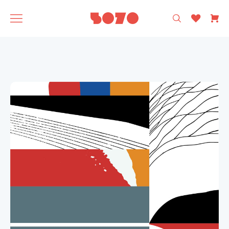
רק עיצוב ישראלי 🩵
5070
אסופה
SAGA
תוצרת