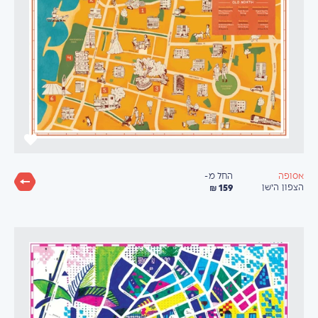
החל מ-
אסופה
159 ₪
הצפון הישן