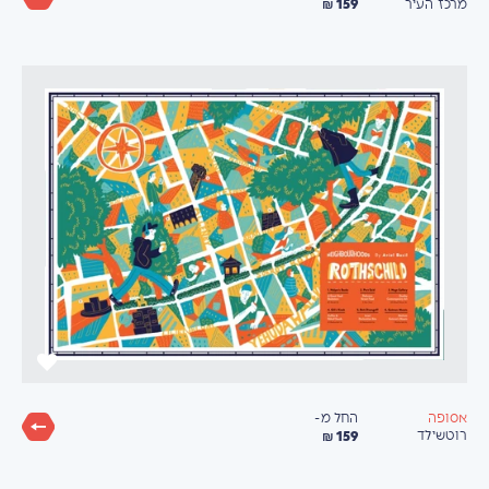
159 ₪
מרכז העיר
החל מ-
אסופה
159 ₪
רוטשילד