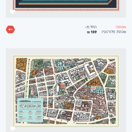
החל מ-
אסופה
159 ₪
שכונת פלורנטין