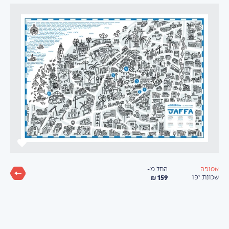
החל מ-
אסופה
159 ₪
שכונת יפו