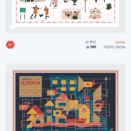
החל מ-
אסופה
159 ₪
שכונת התקוה