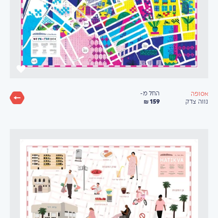
החל מ-
אסופה
159 ₪
נווה צדק