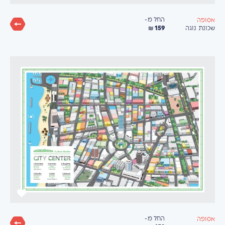
החל מ-
אסופה
159 ₪
שכונת נוגה
החל מ-
אסופה