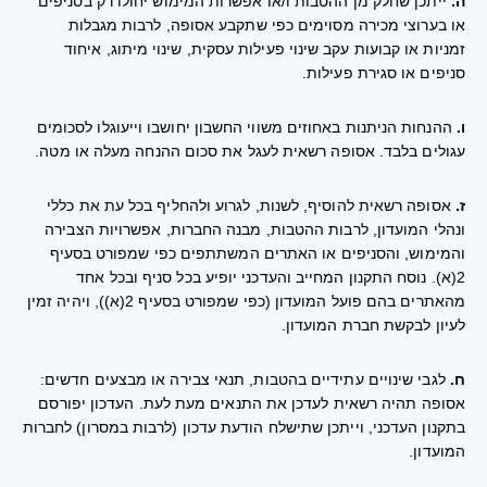
ה.
ייתכן שחלק מן ההטבות ו/או אפשרות המימוש יחולו רק בסניפים
או בערוצי מכירה מסוימים כפי שתקבע אסופה, לרבות מגבלות
זמניות או קבועות עקב שינוי פעילות עסקית, שינוי מיתוג, איחוד
סניפים או סגירת פעילות.
ו.
ההנחות הניתנות באחוזים משווי החשבון יחושבו וייעוגלו לסכומים
עגולים בלבד. אסופה רשאית לעגל את סכום ההנחה מעלה או מטה.
ז.
אסופה רשאית להוסיף, לשנות, לגרוע ולהחליף בכל עת את כללי
ונהלי המועדון, לרבות ההטבות, מבנה החברות, אפשרויות הצבירה
והמימוש, והסניפים או האתרים המשתתפים כפי שמפורט בסעיף
2(א). נוסח התקנון המחייב והעדכני יופיע בכל סניף ובכל אחד
מהאתרים בהם פועל המועדון (כפי שמפורט בסעיף 2(א)), ויהיה זמין
לעיון לבקשת חברת המועדון.
ח.
לגבי שינויים עתידיים בהטבות, תנאי צבירה או מבצעים חדשים:
אסופה תהיה רשאית לעדכן את התנאים מעת לעת. העדכון יפורסם
בתקנון העדכני, וייתכן שתישלח הודעת עדכון (לרבות במסרון) לחברות
המועדון.