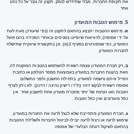
את תקופת החברות, מבלי שתידרש לנמק. תקנון זה גובר על כל נוהג
אחר.
5. מימוש הטבות המועדון
א.
מימוש ההטבות יתבצע בהתאם לתקנון זה (כפי שיעודכן מעת לעת
על ידי אסופה), להוראות שיופיעו בסניפים ובאתרי המכירה בהם פועל
המועדון, כפי שמפורטים בסעיף 2(א), וכן בתקשורת שיווקית שתישלח
לחברות המועדון.
ב.
רק חברת המועדון עצמה רשאית להשתמש בהטבות המוקנות לה,
וזאת בהצגת החברות במועדון באמצעות מספר הטלפון או כתובת
המייל איתם נרשמה למועדון, בתחילת החשבון ולפני התשלום.
אסופה רשאית לבקש זיהוי (ת"ז / רישיון נהיגה / דרכון). לא ניתן לצרף
הטבות ו/או הנחות של יותר מחברת מועדון אחת לחשבון אחד. אין
כפל מועדונים ואין כפל הטבות.
ג.
חברת המועדון מתחייבת שלא לנצל לרעה את החברות במועדון.
שימוש לרעה או ניצול לרעה יובילו לביטול החברות ולשלילת ההטבות
בהתאם לשיקול דעתה הבלעדי של אסופה.