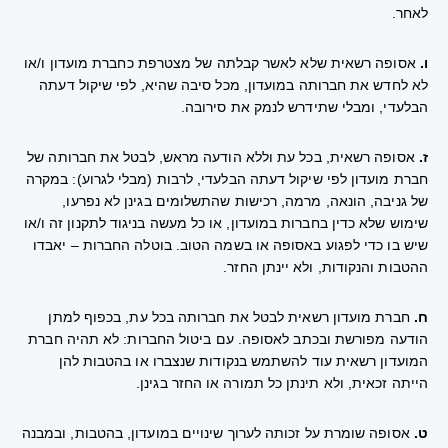
לאחר.
ו.
אסופה רשאית שלא לאשר קבלתה של מצטרפת כחברת מועדון ו/או
לא לחדש את חברותה במועדון, מכל סיבה שהיא, לפי שיקול דעתה
הבלעדי, ומבלי שתידרש לנמק את סירובה.
ז.
אסופה רשאית, בכל עת וללא הודעה מראש, לבטל את חברותה של
חברת מועדון לפי שיקול דעתה הבלעדי, לרבות (מבלי לגרוע): במקרה
של גניבה, הונאה, מרמה, רכישות שהתשלומים בגינן לא נפרעו,
שימוש שלא כדין בחברות במועדון, או כל מעשה בניגוד לתקנון זה ו/או
שיש בו כדי לפגוע באסופה או בשמה הטוב. בוטלה החברות – יאבדו
ההטבות והנקודות, ולא יינתן החזר.
ח.
חברת מועדון רשאית לבטל את חברותה בכל עת, בכפוף למתן
הודעה מפורשת ובכתב לאסופה. עם ביטול החברות: לא תהיה חברת
המועדון רשאית עוד להשתמש בנקודות שנצברו או בהטבות להן
הייתה זכאית, ולא תינתן כל תמורה או החזר בגינן.
ט.
אסופה שומרת על זכותה לערוך שינויים במועדון, בהטבות, ובמבנה