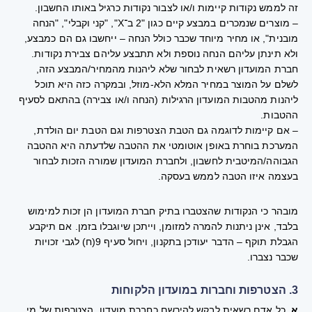
זה לממש נקודות קיימות ו/או לצבור נקודות כרגיל באותו החשבון.
– מוצרים שנמכרים במבצע קיים כגון "2 ב־X", "קני וקבלי", "הנחה
מובנית", או מחיר מיוחד שכבר כולל הנחה – ייחשבו גם הם כמבצע,
ולא תינתן עליהם הנחה נוספת ולא תתבצע עליהם צבירת נקודות.
חברת המועדון רשאית לבחור שלא ליהנות מהמחיר/המבצע הזה,
לשלם על המוצר במחיר המלא הלא-מוזל, ובמקרה כזה היא תוכל
ליהנות מהטבות המועדון הרגילות (הנחה ו/או צבירה) בהתאם לסעיף
ההטבות.
– אם קיימות לדוגמה גם הטבת הצטרפות וגם הטבת יום הולדת,
המערכת בוחרת באופן אוטומטי את ההטבה שלדעתה היא ההטבה
הגבוהה/המיטבית לחשבון, ולחברת המועדון שמורה הזכות לבחור
בעצמה איזו הטבה לממש בעסקה.
מובהר כי הנקודות שהצטברו בתיק חברת המועדון הן זכות למימוש
בלבד, אינן ניתנות להמרה למזומן, וייתכן שיוגבלו בזמן. אם תיקבע
הגבלת תוקף – הדבר יעודכן בתקנון, ויחול סעיף 9(ח) לגבי זכויות
שכבר נצברו.
3. הצטרפות וחברות במועדון הלקוחות
א.
כל אדם רשאית לבקש להירשם כחברת מועדון. הצטרפות של מי