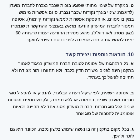
ט.
במקרה של שינוי מהותי שפוגע בזכות שכבר נצברה לחברת מועדון
(לדוגמה: שינוי בערך נקודות שכבר נצברו, סיום אפשרות מימוש
במקום מסוים, או הפסקת אפשרות לממש נקודות קיימות), אסופה
תמסור לחברת המועדון הודעה מראש באמצעי ההתקשרות שנמסרו
(כגון מסרון ו/או דוא"ל). מרגע מסירת ההודעה יעמדו לרשותה 60
ימים לממש את היתרה שנצברה לפני כניסת השינוי לתוקף.
10. הוראות נוספות ויצירת קשר
א.
כל התנהגות של אסופה לטובת חברת המועדון בניגוד לאמור
בתקנון הינה לפנים משורת הדין בלבד, ולא תהווה ויתור מצידה ולא
תחייבה לפעול כך בעתיד.
ב.
אסופה רשאית, לפי שיקול דעתה הבלעדי, להנפיק או להפעיל סוגי
חברות מועדון שונים, בתמורה או ללא תמורה, ולקבוע תנאים והטבות
שונים לכל סוג חברות. חברות מועדון מסוג אחד לא תהיינה זכאיות
אוטומטית להטבות של סוג אחר.
ג.
בכל מקום בתקנון זה בו נעשה שימוש בלשון נקבה, הכוונה היא גם
לזכר ולהפך.