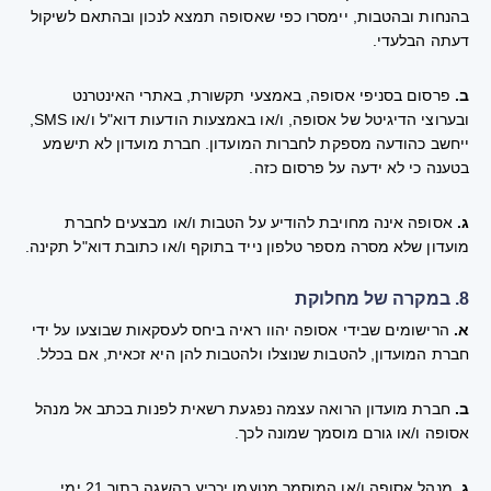
בהנחות ובהטבות, יימסרו כפי שאסופה תמצא לנכון ובהתאם לשיקול
דעתה הבלעדי.
ב.
פרסום בסניפי אסופה, באמצעי תקשורת, באתרי האינטרנט
ובערוצי הדיגיטל של אסופה, ו/או באמצעות הודעות דוא"ל ו/או SMS,
ייחשב כהודעה מספקת לחברות המועדון. חברת מועדון לא תישמע
בטענה כי לא ידעה על פרסום כזה.
ג.
אסופה אינה מחויבת להודיע על הטבות ו/או מבצעים לחברת
מועדון שלא מסרה מספר טלפון נייד בתוקף ו/או כתובת דוא"ל תקינה.
8. במקרה של מחלוקת
א.
הרישומים שבידי אסופה יהוו ראיה ביחס לעסקאות שבוצעו על ידי
חברת המועדון, להטבות שנוצלו ולהטבות להן היא זכאית, אם בכלל.
ב.
חברת מועדון הרואה עצמה נפגעת רשאית לפנות בכתב אל מנהל
אסופה ו/או גורם מוסמך שמונה לכך.
ג.
מנהל אסופה ו/או המוסמך מטעמו יכריע בהשגה בתוך 21 ימי