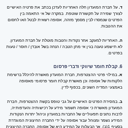
ד.
על חברת המועדון חלה האחריות לעדכן בכתב את פרטיה האישיים
לצורך שמירה על תקשורת שוטפת. במקרה של אי התאמה בין
הפרטים שנמסרו לבין מסמך מזהה, אסופה רשאית לבטל ו/או לחסום
את ההטבות.
ה.
האחריות למעקב אחר נקודות והטבות מוטלת על חברת המועדון.
לא תישמע טענה בגין אי מתן הטבה / הנחה בשל אובדן / חוסר / טעות
בפרטים.
6. קבלת חומר שיווקי ודברי פרסום
א.
במילוי פרטי ההצטרפות, חברת המועדון מאשרת להיכלל ברשימת
הלקוחות של אסופה וכן מאשרת קבלת חומר פרסומי מאסופה
באמצעי המדיה השונים, בכפוף לדין.
ב.
במסירת הפרטים האישיים על גבי טופס בקשת ההצטרפות, חברת
המועדון מאשרת כי אסופה תשמור מידע על רכישותיה והעדפותיה,
לרבות נתונים תפעוליים של החברות במועדון וניהול יתרות הנקודות.
המידע נשמר ומנוהל עבור אסופה על ידי החברה החיצונית המוגדרת
בסעיף 1(ב), אך הבעלות על המידע היא של אסופה. החברה החיצונית