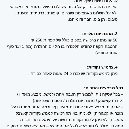
כל נקודה שוויה שקל אחד.
הצבירה מחושבת רק על סכום ששולם בפועל במזומן או באשראי,
ולא על תשלום באמצעות שוברים, קופונים, כרטיסים נטענים,
סיבוס, תן ביס, חבר ודומיהם.
3. מתנת יום הולדת:
50 ₪ מתנה ברכישה בסכום כולל של לפחות 250 ₪.
ההטבה תקפה לחודש הקלנדרי בו חל יום ההולדת (מה-1 ועד סוף
אותו החודש).
4. מימוש נקודות:
ניתן לממש נקודות שנצברו כ-24 שעות לאחר צבירתן.
כפל מבצעים והטבות:
– בכל עסקה ניתן לממש רק הטבה אחת (למשל: מבצע מועדון /
נקודות קאשבק / מתנת יום הולדת / הטבת הצטרפות).
– אם קיים מבצע ייעודי לחברות מועדון (לדוגמה הנחה מיוחדת על
מוצר או קטגוריה), לא ניתן באותה רכישה לממש נקודות קאשבק
שנצברו, ולא ניתן לצבור נקודות חדשות על העסקה הזו. חברת
המועדון יכולה לבחור שלא לנצל את המבצע – ואז היא רשאית במקום