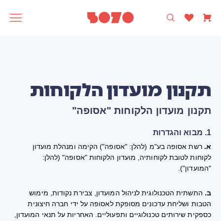
רק עיצוב ישראלי 🩵
5070
אסופה
SAGA
תוצרת
תקנון מועדון הלקוחות
תקנון מועדון הלקוחות "אסופה"
1. מבוא והגדרות
א.
רשת אסופה בע"מ (להלן: "אסופה") הקימה ומנהלת מועדון
לקוחות לטובת לקוחותיה, מועדון הלקוחות "אסופה" (להלן:
"המועדון").
ב.
התשתית הטכנולוגית לניהול המועדון, צבירת נקודות, מימוש
הטבות ושליחת עדכונים מסופקת לאסופה על ידי חברה חיצונית
כספקית שירותים טכנולוגיים ותפעוליים. האחריות על תנאי המועדון,