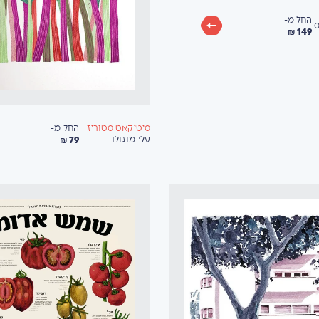
החל מ-
ס
149 ₪
החל מ-
סיטיקאט סטוריז
79 ₪
עלי מנגולד