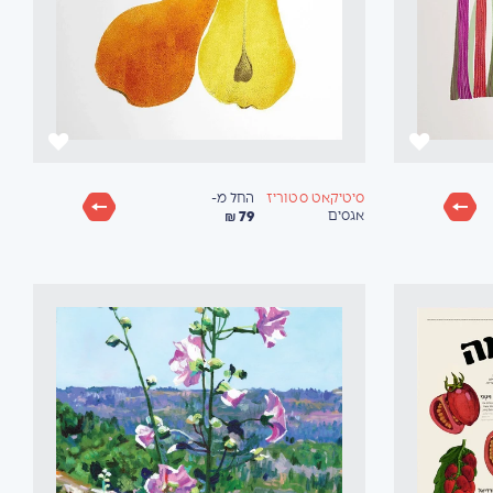
החל מ-
סיטיקאט סטוריז
79 ₪
אגסים