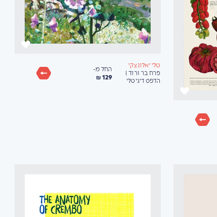
טלי יאלונצקי
החל מ-
פרח בר ורוד |
129 ₪
הדפס דיגיטלי