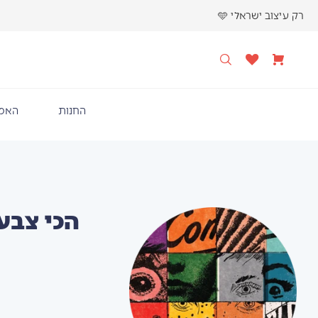
רק עיצוב ישראלי 🩵
החנות
האמנ
הכי צבעו