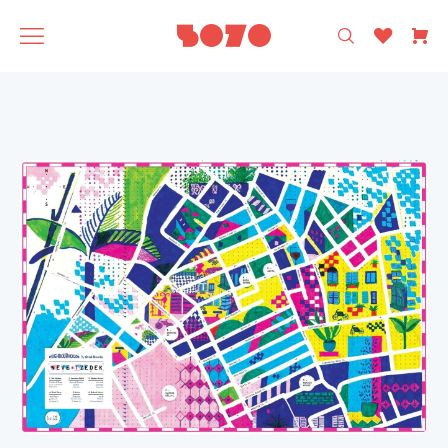
רק עיצוב ישראלי 🩵
5070
אסופה
SAGA
תוצרת