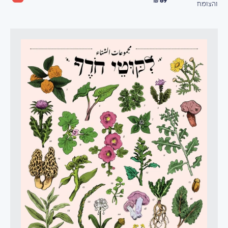
והצומח