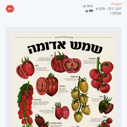
תוצרת
החל מ-
זהב ירוק - מקרא
99 ₪
אבוקדו