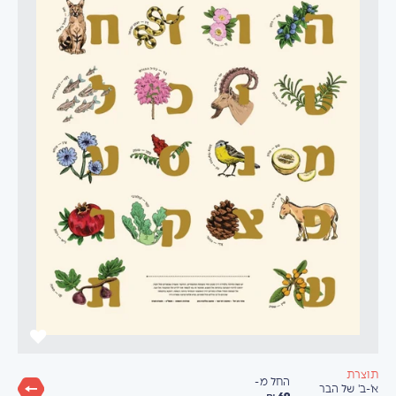
תוצרת
החל מ-
א'-ב' של הבר
69 ₪