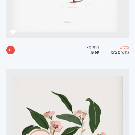
החל מ-
מיכוש
69 ₪
גולשים בים