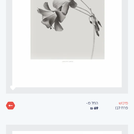
החל מ-
מיכוש
69 ₪
פרח לבן