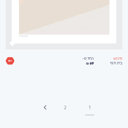
החל מ-
מיכוש
69 ₪
בית חוף
2
1