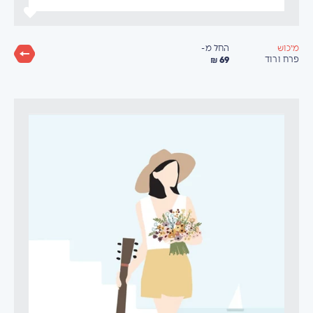
החל מ-
מיכוש
69 ₪
פרח ורוד