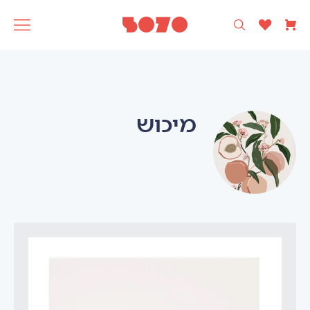
רק עיצוב ישראלי 🩵
5070
אסופה
SAGA
תוצרת
מיכוש