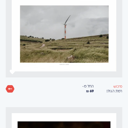
החל מ-
מיכוש
69 ₪
רמת הגולן