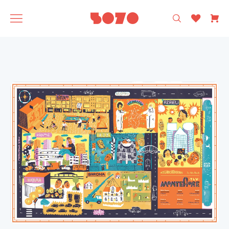
רק עיצוב ישראלי 🩵
5070
אסופה
SAGA
תוצרת