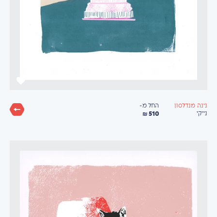
החל מ-
נינה מנדלסון
510 ₪
נייקי