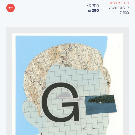
נינה מנדלסון
החל מ-
קולאז' אישה
280 ₪
בכחול