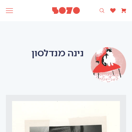
רק עיצוב ישראלי 🩵
5070
אסופה
SAGA
תוצרת
נינה מנדלסון