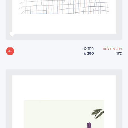
החל מ-
נינה מנדלסון
280 ₪
פיוני