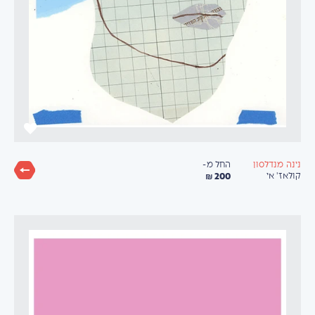
החל מ-
נינה מנדלסון
200 ₪
קולאז' אי