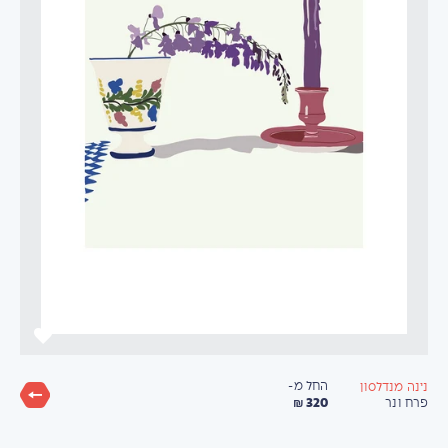
החל מ-
נינה מנדלסון
320 ₪
פרח ונר