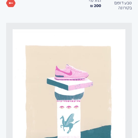
החל מ-
טבע דומם
200 ₪
בקורונה