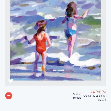
טלי יאלונצקי
החל מ-
ילדות בים | הדפס
129 ₪
דיגיטלי