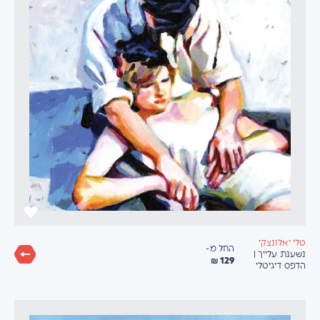
טלי יאלונצקי
החל מ-
נשענת עלייך |
129 ₪
הדפס דיגיטלי