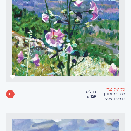
טלי יאלונצקי
החל מ-
פרח בר ורוד |
129 ₪
הדפס דיגיטלי