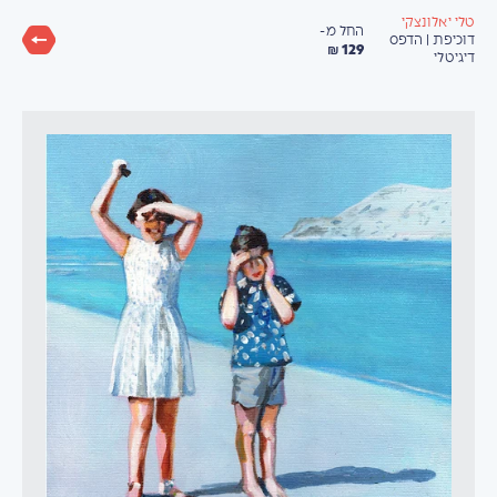
טלי יאלונצקי
החל מ-
דוכיפת | הדפס
129 ₪
דיגיטלי