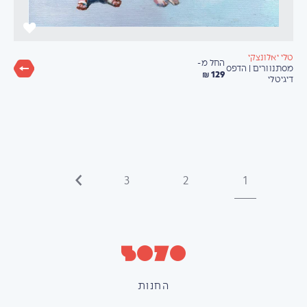
טלי יאלונצקי
החל מ-
מסתנוורים | הדפס
129 ₪
דיגיטלי
3
2
1
החנות