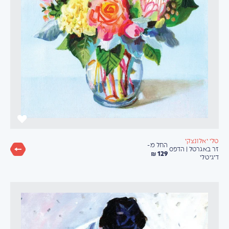
טלי יאלונצקי
החל מ-
זר באגרטל | הדפס
129 ₪
דיגיטלי