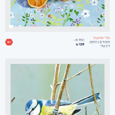
טלי יאלונצקי
החל מ-
תפוזים | הדפס
129 ₪
דיגיטלי