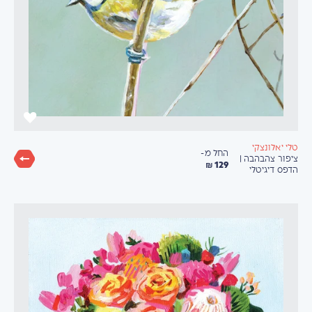
טלי יאלונצקי
החל מ-
ציפור צהבהבה |
129 ₪
הדפס דיגיטלי