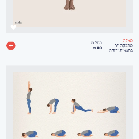
מאלה
החל מ-
מחבקת זר
80 ₪
בחצאית ירוקה