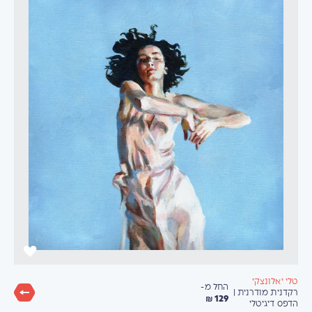
טלי יאלונצקי
החל מ-
רקדנית מודרנית |
129 ₪
הדפס דיגיטלי