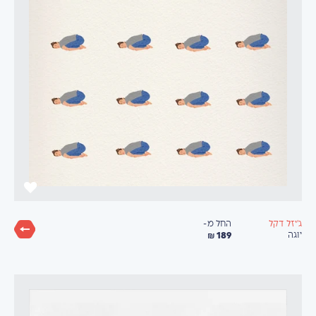
החל מ-
ג'יזל דקל
189 ₪
יוגה