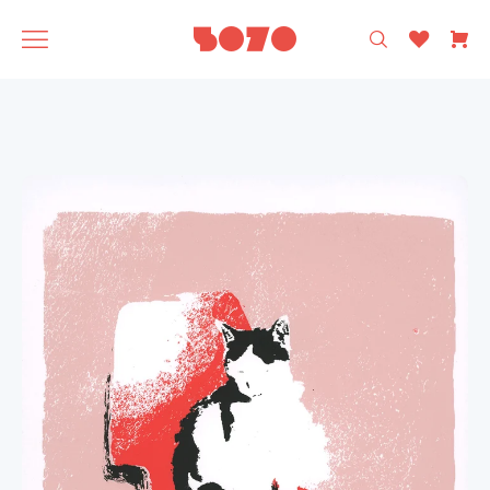
רק עיצוב ישראלי 🩵
5070
אסופה
SAGA
תוצרת