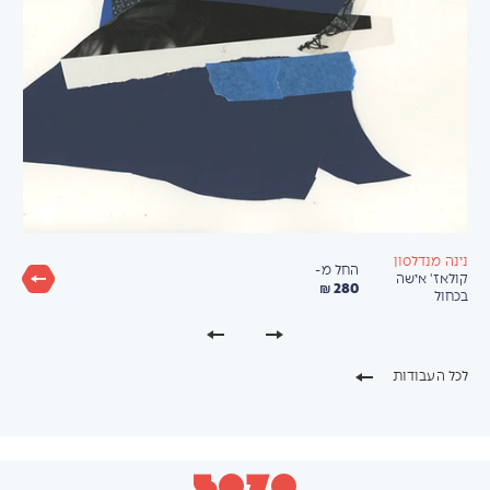
נינה מנדלסון
החל מ-
קולאז' אישה
280 ₪
בכחול
לכל העבודות