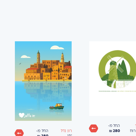
החל מ-
280 ₪
החל מ-
וח
רון נדל
280 ₪
יפו