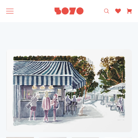
רק עיצוב ישראלי 🩵
5070
אסופה
SAGA
תוצרת