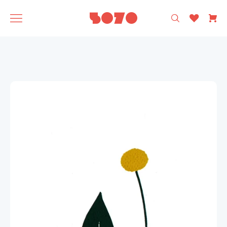
רק עיצוב ישראלי 🩵
5070
אסופה
SAGA
תוצרת