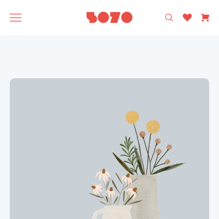
רק עיצוב ישראלי 🩵
5070
אסופה
SAGA
תוצרת