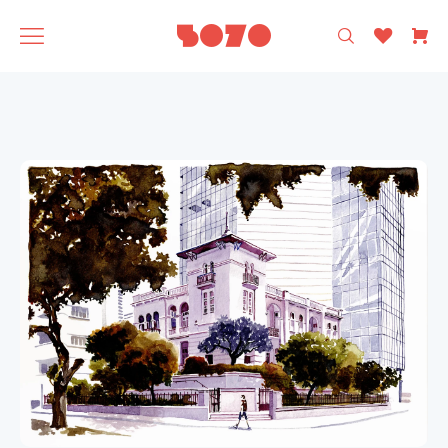
רק עיצוב ישראלי 🩵
5070
אסופה
SAGA
תוצרת