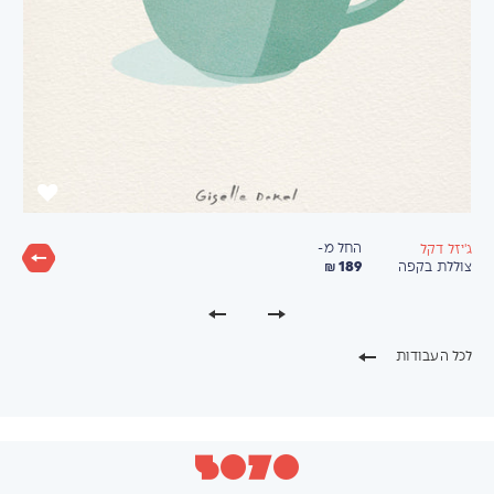
החל מ-
ג'יזל דקל
189 ₪
צוללת בקפה
לכל העבודות