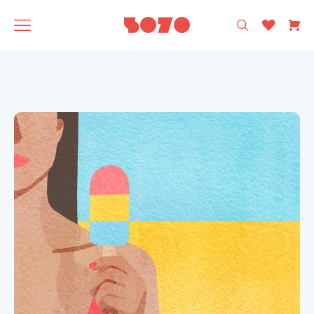
רק עיצוב ישראלי 🩵
5070
אסופה
SAGA
תוצרת