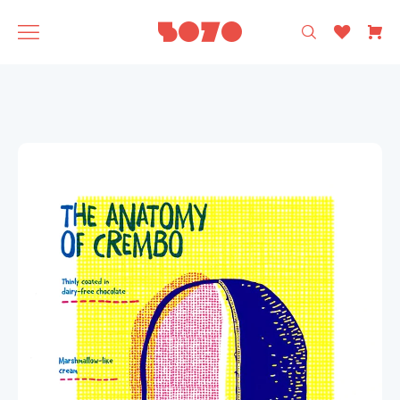
רק עיצוב ישראלי 🩵
5070
אסופה
SAGA
תוצרת